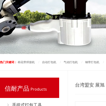
热门关键词：
棉花带焊接机
/
自动打包机
/
气动打包机
/
钢带打包机
台湾盟安 展旭
信耐产品
Products
手提式打包工具