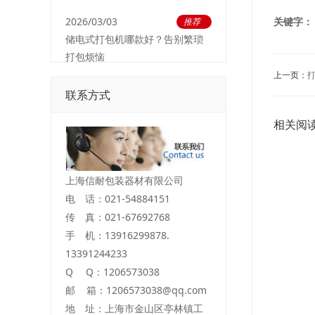
2026/03/03
关键字：
推荐
储电式打包机哪款好？告别繁琐
打包烦恼
上一页：
联系方式
相关阅
上海信耐包装器材有限公司
电 话：021-54884151
传 真：021-67692768
手 机：13916299878.
13391244233
Q Q：1206573038
邮 箱：1206573038@qq.com
地 址：上海市金山区亭林镇工