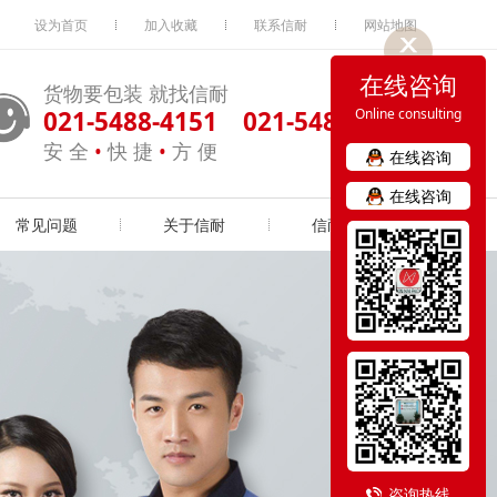
设为首页
加入收藏
联系信耐
网站地图
在线咨询
货物要包装 就找信耐
021-5488-4151 021-5488-4163
Online consulting
安 全
•
快 捷
•
方 便
在线咨询
在线咨询
常见问题
关于信耐
信耐实力
咨询热线