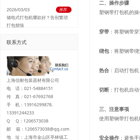
二、操作步骤
2026/03/03
推荐
塑钢带打包机的操
储电式打包机哪款好？告别繁琐
打包烦恼
穿带
：将塑钢带穿
联系方式
绕包
：将塑钢带绕
热合
：启动打包机
上海信耐包装器材有限公司
电 话：021-54884151
切断
：打包机自动
传 真：021-67692768
手 机：13916299878.
三、注意事项
13391244233
使用塑钢带打包机
Q Q：1206573038
邮 箱：1206573038@qq.com
地 址：上海市金山区亭林镇工
安全操作
：避免手