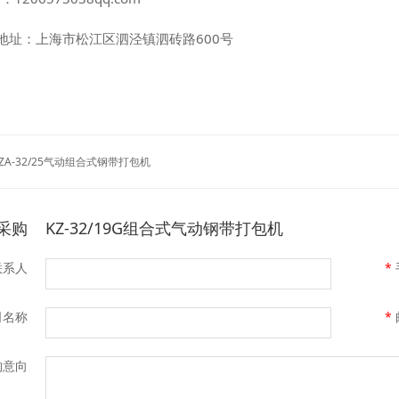
址：上海市松江区泗泾镇泗砖路600号
ZA-32/25气动组合式钢带打包机
采购
KZ-32/19G组合式气动钢带打包机
联系人
*
司名称
*
购意向