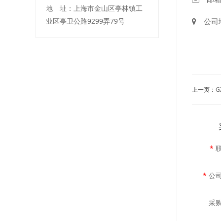
地 址：上海市金山区亭林镇工
业区亭卫公路9299弄79号
公司地
上一页：
G
*
*
公
采