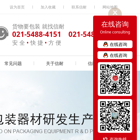
设为首页
加入收藏
联系信耐
网站地图
在线咨询
货物要包装 就找信耐
021-5488-4151 021-5488-4163
Online consulting
安 全
•
快 捷
•
方 便
在线咨询
在线咨询
常见问题
关于信耐
信耐实力
咨询热线