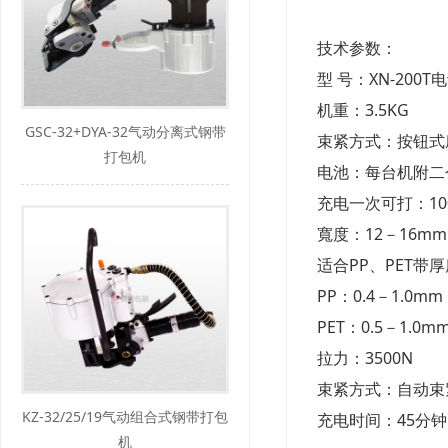
技术参数：
型 号：XN-200
机重：3.5KG
GSC-32+DYA-32气动分离式钢带
束紧方式：按钮式
打包机
电池：每台机附二
充电一次可打：10
寬度：12－16m
适合PP、PET带厚
PP：0.4－1.0mm
PET：0.5－1.0
拉力：3500N
束紧方式：自动束
KZ-32/25/19气动组合式钢带打包
充电时间：45分钟
机